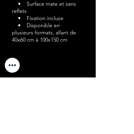
• Surface mate et sans
reflets
• Fixation incluse
• Disponible en
plusieurs formats, allant de
40x60 cm à 100x150 cm
Prendre rendez-vous
Nous contacter:
lundi : 10h-12h30 à 14h-17h