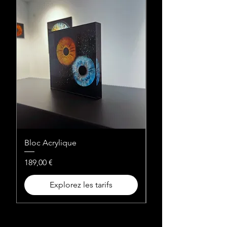
Bloc Acrylique
Verre Acrylique en c
Prix
Prix
189,00 €
299,00 €
Explorez les tarifs